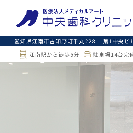
愛知県江南市古知野町千丸228
第1中央ビル
江南駅から徒歩5分
駐車場14台完