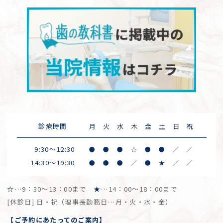
診療時間
月
火
水
木
金
土
日
祝
9:30～12:30
●
●
●
☆
●
●
／
／
14:30～19:30
●
●
●
／
●
★
／
／
☆
…9：30～13：00まで
★
…14：00～18：00まで
[休診日] 日・祝（理事長勤務日…月・火・水・金）
【ご予約にあたってのご案内】