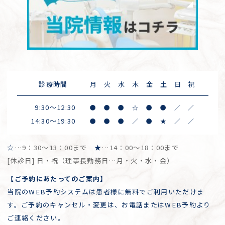
診療時間
月
火
水
木
金
土
日
祝
9:30～12:30
●
●
●
☆
●
●
／
／
14:30～19:30
●
●
●
／
●
★
／
／
☆
…9：30～13：00まで
★
…14：00～18：00まで
[休診日] 日・祝（理事長勤務日…月・火・水・金）
【ご予約にあたってのご案内】
当院のWEB予約システムは患者様に無料でご利用いただけま
す。ご予約のキャンセル・変更は、お電話またはWEB予約より
ご連絡ください。