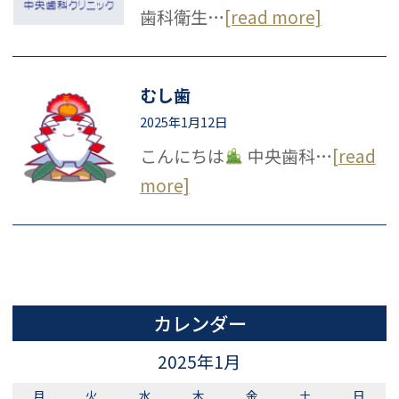
歯科衛生…
[read more]
むし歯
2025年1月12日
こんにちは
中央歯科…
[read
more]
カレンダー
2025年1月
月
火
水
木
金
土
日