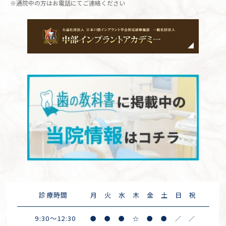
※通院中の方はお電話にてご連絡ください
診療時間
月
火
水
木
金
土
日
祝
9:30～12:30
●
●
●
☆
●
●
／
／