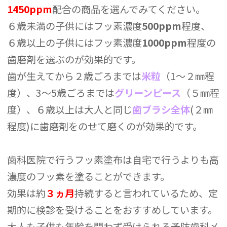
1450ppm
配合の商品を選んでみてください。
６歳未満の子供にはフッ素濃度
500ppm
程度、
６歳以上の子供にはフッ素濃度
1000ppm
程度の
歯磨剤を選ぶのが効果的です。
歯が生えてから２歳ごろまでは
米粒
（1～２㎜程
度）、3～5歳ごろまでは
グリーンピース
（５㎜程
度）、６歳以上は大人と同じ
歯ブラシ全体
(２㎜
程度)に歯磨剤をのせて磨くのが効果的です。
歯科医院で行うフッ素塗布は自宅で行うよりも高
濃度のフッ素を塗ることができます。
効果は約
３ヵ月
持続すると言われているため、定
期的に検診を受けることをおすすめしています。
大人も子供も年齢を問わず受けられる予防歯科メ