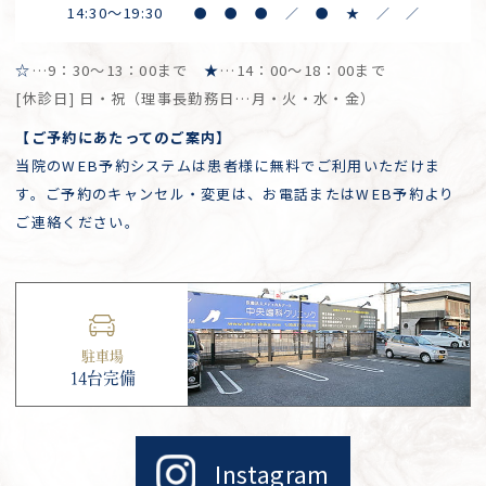
14:30～19:30
●
●
●
／
●
★
／
／
☆
…9：30～13：00まで
★
…14：00～18：00まで
[休診日] 日・祝（理事長勤務日…月・火・水・金）
【ご予約にあたってのご案内】
当院のWEB予約システムは患者様に無料でご利用いただけま
す。ご予約のキャンセル・変更は、お電話またはWEB予約より
ご連絡ください。
駐車場
14台完備
Instagram