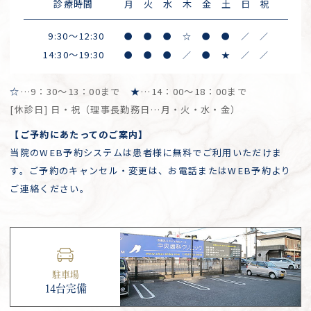
診療時間
月
火
水
木
金
土
日
祝
9:30～12:30
●
●
●
☆
●
●
／
／
14:30～19:30
●
●
●
／
●
★
／
／
☆
…9：30～13：00まで
★
…14：00～18：00まで
[休診日] 日・祝（理事長勤務日…月・火・水・金）
【ご予約にあたってのご案内】
当院のWEB予約システムは患者様に無料でご利用いただけま
す。ご予約のキャンセル・変更は、お電話またはWEB予約より
ご連絡ください。
駐車場
14台完備