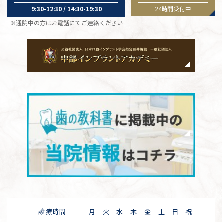
9:30-12:30 / 14:30-19:30
24時間受付中
※通院中の方はお電話にてご連絡ください
診療時間
月
火
水
木
金
土
日
祝