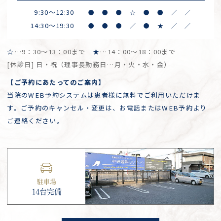
9:30～12:30
●
●
●
☆
●
●
／
／
14:30～19:30
●
●
●
／
●
★
／
／
☆
…9：30～13：00まで
★
…14：00～18：00まで
[休診日] 日・祝（理事長勤務日…月・火・水・金）
【ご予約にあたってのご案内】
当院のWEB予約システムは患者様に無料でご利用いただけま
す。ご予約のキャンセル・変更は、お電話またはWEB予約より
ご連絡ください。
駐車場
14台完備