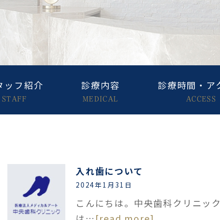
タッフ紹介
診療内容
診療時間・ア
STAFF
MEDICAL
ACCESS
入れ歯について
2024年1月31日
こんにちは。中央歯科クリニッ
は…
[read more]