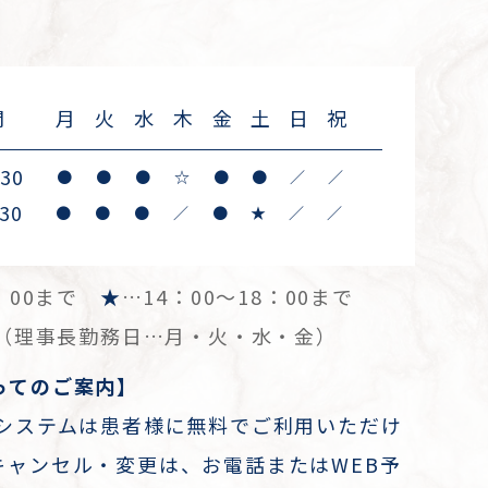
間
月
火
水
木
金
土
日
祝
:30
●
●
●
☆
●
●
／
／
30
●
●
●
／
●
★
／
／
3：00まで
★
…14：00～18：00まで
祝（理事長勤務日…月・火・水・金）
ってのご案内】
約システムは患者様に無料でご利用いただけ
キャンセル・変更は、お電話またはWEB予