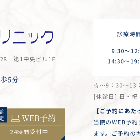
診療時
9:30～12
8 第1中央ビル1F
14:30～19:
歩5分
☆
…9：30～1
[休診日] 日・
【ご予約にあた
WEB予約
当院のWEB予
24時間受付中
ます。ご予約の