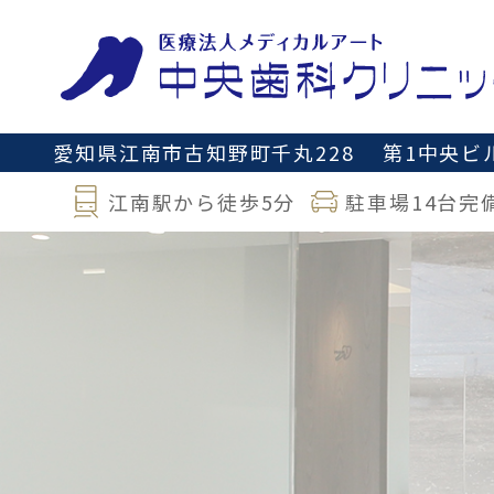
愛知県江南市古知野町千丸228
第1中央ビル
江南駅から徒歩5分
駐車場14台完