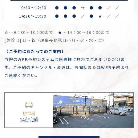
9:30～12:30
●
●
●
☆
●
●
／
／
14:30～19:30
●
●
●
／
●
★
／
／
☆
…9：30～13：00まで
★
…14：00～18：00まで
[休診日] 日・祝（理事長勤務日…月・火・水・金）
【ご予約にあたってのご案内】
当院のWEB予約システムは患者様に無料でご利用いただけま
す。ご予約のキャンセル・変更は、お電話またはWEB予約より
ご連絡ください。
駐車場
14台完備