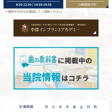
9:30-12:30 / 14:30-19:30
24時間受付中
※通院中の方はお電話にてご連絡ください
診療時間
月
火
水
木
金
土
日
祝