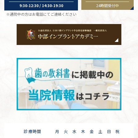
9:30-12:30 / 14:30-19:30
24時間受付中
※通院中の方はお電話にてご連絡ください
診療時間
月
火
水
木
金
土
日
祝