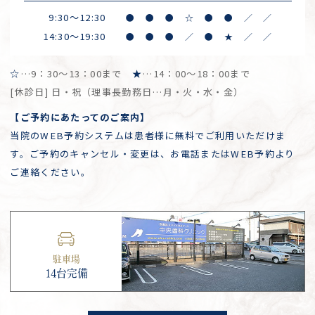
9:30～12:30
●
●
●
☆
●
●
／
／
14:30～19:30
●
●
●
／
●
★
／
／
☆
…9：30～13：00まで
★
…14：00～18：00まで
[休診日] 日・祝（理事長勤務日…月・火・水・金）
【ご予約にあたってのご案内】
当院のWEB予約システムは患者様に無料でご利用いただけま
す。ご予約のキャンセル・変更は、お電話またはWEB予約より
ご連絡ください。
駐車場
14台完備