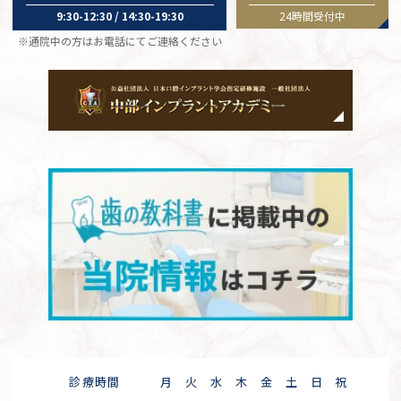
9:30-12:30 / 14:30-19:30
24時間受付中
※通院中の方はお電話にてご連絡ください
診療時間
月
火
水
木
金
土
日
祝