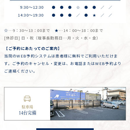
9:30～12:30
●
●
●
☆
●
●
／
／
14:30～19:30
●
●
●
／
●
★
／
／
☆
…9：30～13：00まで
★
…14：00～18：00まで
[休診日] 日・祝（理事長勤務日…月・火・水・金）
【ご予約にあたってのご案内】
当院のWEB予約システムは患者様に無料でご利用いただけま
す。ご予約のキャンセル・変更は、お電話またはWEB予約より
ご連絡ください。
駐車場
14台完備