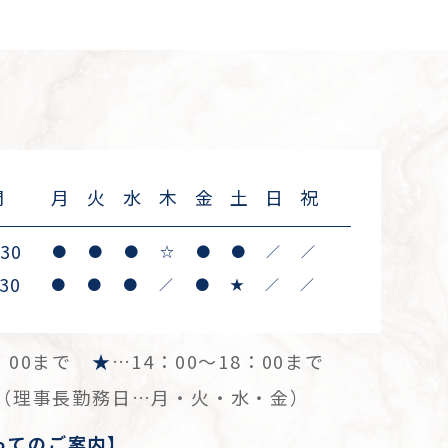
間
月
火
水
木
金
土
日
祝
:30
●
●
●
☆
●
●
／
／
30
●
●
●
／
●
★
／
／
3：00まで
★
…14：00～18：00まで
祝（理事長勤務日…月・火・水・金）
ってのご案内】