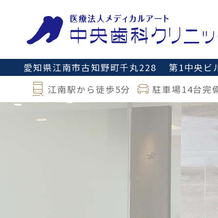
愛知県江南市古知野町千丸228
第1中央ビル
江南駅から徒歩5分
駐車場14台完