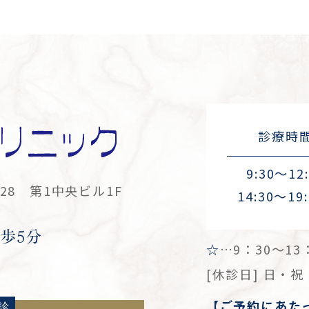
診療時
9:30～12
8 第1中央ビル1F
14:30～19:
歩5分
☆
…9：30～1
[休診日] 日・
【ご予約にあた